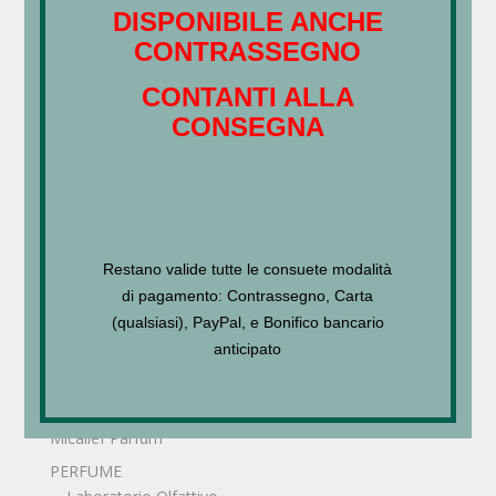
Accessories
DISPONIBILE ANCHE
CONTRASSEGNO
Bijoux
Bijoux
CONTANTI ALLA
Borse
CONSEGNA
Coltelleria
Cosmetic
Cosmetica
AMOA - Farmaequipe
Restano valide tutte le consuete modalità
Carthusia - Body
di pagamento: Contrassegno, Carta
Laboratorio Olfattivo
(qualsiasi), PayPal, e Bonifico bancario
Ortigia - Sicilia
anticipato
CUTLERY
HOME FRAGRANCE
Micallef Parfum
PERFUME