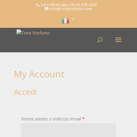
Tel e Whatsapp +39 06 678 4200
info@treviprofumo.com
My Account
Accedi
Nome utente o indirizzo email
*