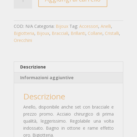
Minimal
Gold
2
quantità
COD:
N/A
Categoria:
Bijoux
Tag:
Accessori
,
Anelli
,
Bigiotteria
,
Bijoux
,
Bracciali
,
Brillanti
,
Collane
,
Cristalli
,
Orecchini
Descrizione
Informazioni aggiuntive
Descrizione
Anello, disponibile anche set con bracciale e
prezzo promo. Acciaio chirurgico di prima
qualità, leggerissimo. Regolabile una volta
indossato. Bagno in ottone e rame effetto
oro. Bigiotteria.