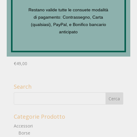
Perle
Restano valide tutte le consuete modalità
€
149,00
di pagamento: Contrassegno, Carta
(qualsiasi), PayPal, e Bonifico bancario
anticipato
Braccialetto tennis cristalli
brillanti
€
49,00
Search
Categorie Prodotto
Accessori
Borse