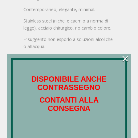
Contemporaneo, elegante, minimal.
Stainless steel (nichel e cadmio a norma di
legge), acciaio chirurgico, no cambio colore.
E’ suggerito non esporlo a soluzioni alcoliche
o all’acqua.
×
Prodotti correlati
DISPONIBILE ANCHE
CONTRASSEGNO
Collana – Turchese Mono
CONTANTI ALLA
CONSEGNA
€
80,00
Collana – Cameo, Turchese e