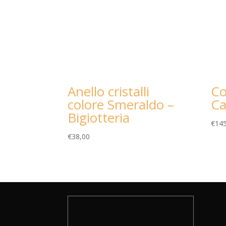
Anello cristalli
Co
colore Smeraldo –
C
Bigiotteria
€
145
€
38,00