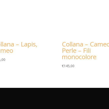
llana – Lapis,
Collana – Cameo
ameo
Perle – Fili
monocolore
,00
€
145,00