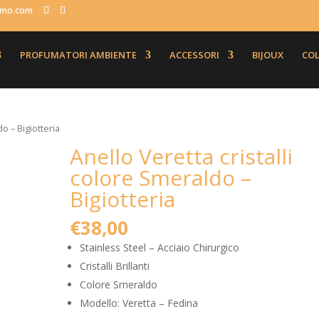
fumo.com
PROFUMATORI AMBIENTE
ACCESSORI
BIJOUX
COL
do – Bigiotteria
Anello Veretta cristalli
colore Smeraldo –
Bigiotteria
€
38,00
Stainless Steel – Acciaio Chirurgico
Cristalli Brillanti
Colore Smeraldo
Modello: Veretta – Fedina