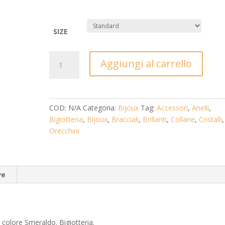
SIZE
Anello
Aggiungi al carrello
Veretta
cristalli
colore
Smeraldo
COD:
N/A
Categoria:
Bijoux
Tag:
Accessori
,
Anelli
,
-
Bigiotteria
,
Bijoux
,
Bracciali
,
Brillanti
,
Collane
,
Cristalli
,
Bigiotteria
Orecchini
quantità
ve
llo colore Smeraldo. Bigiotteria.