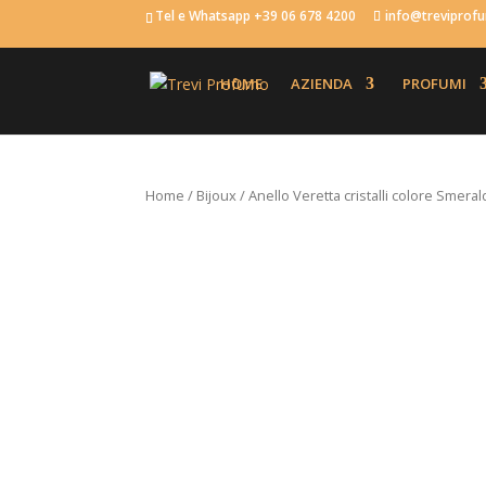
Tel e Whatsapp +39 06 678 4200
info@trevipro
HOME
AZIENDA
PROFUMI
Home
/
Bijoux
/ Anello Veretta cristalli colore Smeral