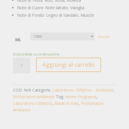
Note di Testa: Riso, Rosa, Violetta
Note di Cuore: Note lattate, Vaniglia
Note di Fondo: Legno di Sandalo, Muschi
Svuota
ML
Disponibile su ordinazione
BIANCOTALCO
Aggiungi al carrello
1lt
quantità
COD:
N/A
Categorie:
Laboratorio Olfattivo - Ambiente
,
Profumatori Ambiente
Tag:
Home Fragrance
,
Laboratorio Olfattivo
,
Made in Italy
,
Profumatori
Ambiente