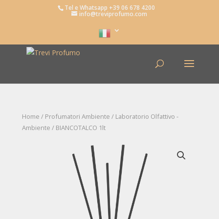
Tel e Whatsapp +39 06 678 4200
info@treviprofumo.com
Home
/
Profumatori Ambiente
/
Laboratorio Olfattivo -
Ambiente
/ BIANCOTALCO 1lt