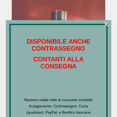
×
DISPONIBILE ANCHE
CONTRASSEGNO
CONTANTI ALLA
CONSEGNA
AQUA TREVI Lusso – ROSSO
DI ROMA
Restano valide tutte le consuete modalità
€
115,00
–
€
550,00
di pagamento: Contrassegno, Carta
(qualsiasi), PayPal, e Bonifico bancario