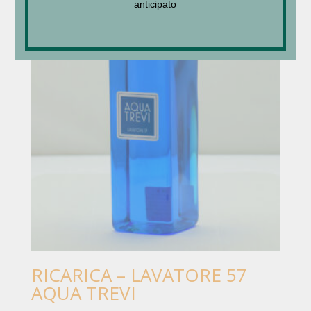
anticipato
RICARICA – LAVATORE 57
AQUA TREVI