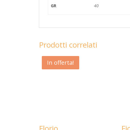
GR
40
Prodotti correlati
In offerta!
Florio
Fi