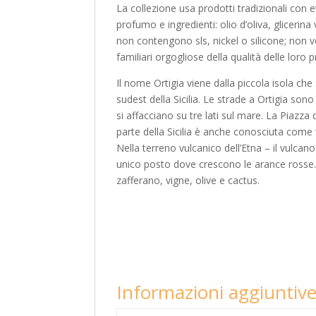
La collezione usa prodotti tradizionali con et
profumo e ingredienti: olio d’oliva, glicerin
non contengono sls, nickel o silicone; non v
familiari orgogliose della qualità delle loro 
Il nome Ortigia viene dalla piccola isola che s
sudest della Sicilia. Le strade a Ortigia so
si affacciano su tre lati sul mare. La Piazza
parte della Sicilia è anche conosciuta come “la
Nella terreno vulcanico dell’Etna – il vulcano
unico posto dove crescono le arance rosse.
zafferano, vigne, olive e cactus.
Informazioni aggiuntiv