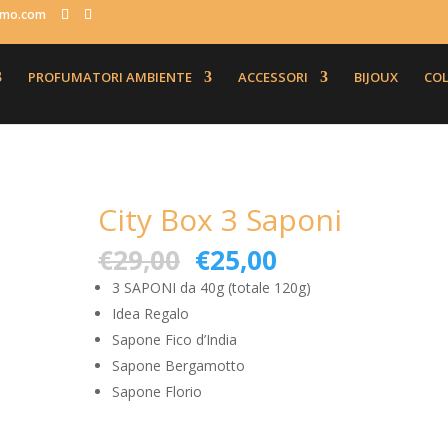
fumo.com
PROFUMATORI AMBIENTE
ACCESSORI
BIJOUX
COL
i
City Box 3 Saponi
€
29,00
€
25,00
3 SAPONI da 40g (totale 120g)
Idea Regalo
Sapone Fico d’India
Sapone Bergamotto
Sapone Florio