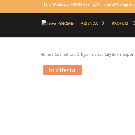
Tel e Whatsapp +39 06 678 4200
info@trevipro
HOME
AZIENDA
PROFUMI
Home
/
Cosmetica
/
Ortigia - Sicilia
/ City Box 3 Sapon
In offerta!