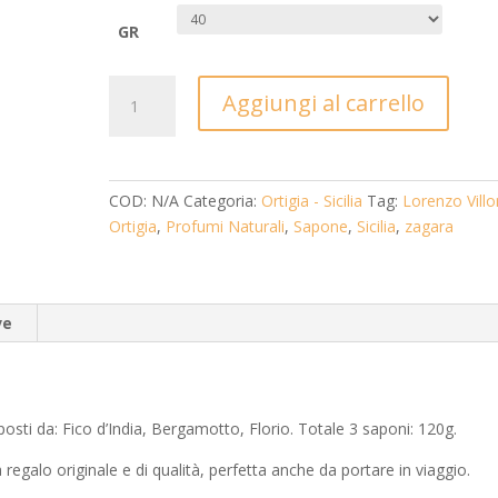
GR
City
Aggiungi al carrello
Box
3
Saponi
quantità
COD:
N/A
Categoria:
Ortigia - Sicilia
Tag:
Lorenzo Villo
Ortigia
,
Profumi Naturali
,
Sapone
,
Sicilia
,
zagara
ve
ti da: Fico d’India, Bergamotto, Florio. Totale 3 saponi: 120g.
 regalo originale e di qualità, perfetta anche da portare in viaggio.