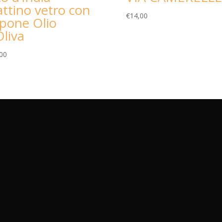
attino vetro con
€
14,00
pone Olio
Oliva
00