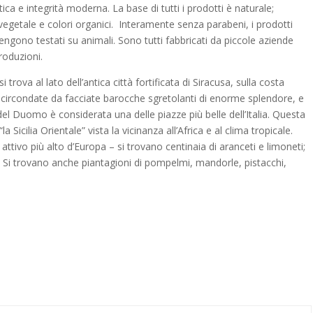
ica e integrità moderna. La base di tutti i prodotti è naturale;
a vegetale e colori organici. Interamente senza parabeni, i prodotti
engono testati su animali. Sono tutti fabbricati da piccole aziende
produzioni.
i trova al lato dell’antica città fortificata di Siracusa, sulla costa
no circondate da facciate barocche sgretolanti di enorme splendore, e
 del Duomo è considerata una delle piazze più belle dell’Italia. Questa
 Sicilia Orientale” vista la vicinanza all’Africa e al clima tropicale.
 attivo più alto d’Europa – si trovano centinaia di aranceti e limoneti;
 Si trovano anche piantagioni di pompelmi, mandorle, pistacchi,
e