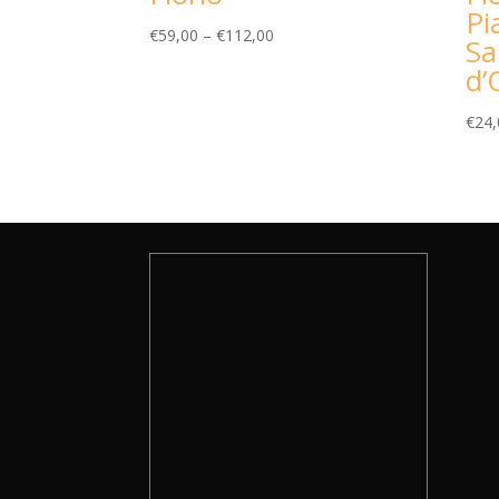
Pi
€
59,00
–
€
112,00
Sa
d’
€
24,