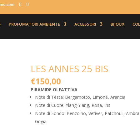
fumo.com
PROFUMATORI AMBIENTE
ACCESSORI
BIJOUX
COL
LES ANNES 25 BIS
€
150,00
PIRAMIDE OLFATTIVA
Note di Testa: Bergamotto, Limone, Arancia
Note di Cuore: Ylang-Ylang, Rosa, Iris
Note di Fondo: Benzoino, Vetiver, Patchouli, Ambra
Grigia