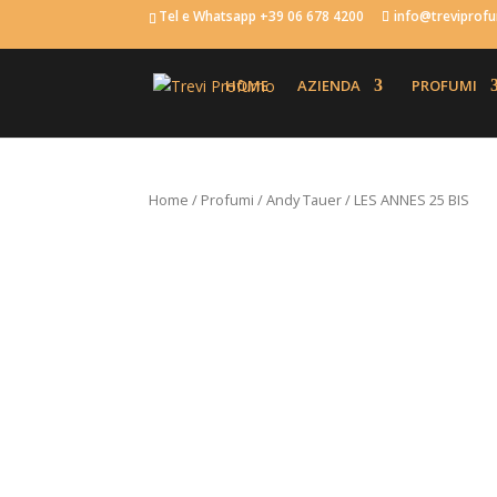
Tel e Whatsapp +39 06 678 4200
info@trevipro
HOME
AZIENDA
PROFUMI
Home
/
Profumi
/
Andy Tauer
/ LES ANNES 25 BIS