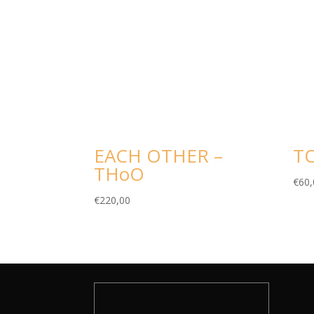
EACH OTHER –
T
THoO
€
60,
€
220,00