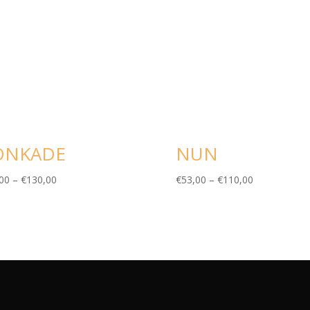
ONKADE
NUN
00
–
€
130,00
€
53,00
–
€
110,00