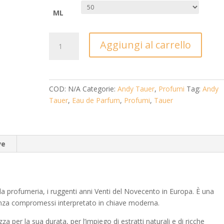
ML
LES
Aggiungi al carrello
ANNES
25
BIS
quantità
COD:
N/A
Categorie:
Andy Tauer
,
Profumi
Tag:
Andy
Tauer
,
Eau de Parfum
,
Profumi
,
Tauer
ve
lla profumeria, i ruggenti anni Venti del Novecento in Europa. È una
senza compromessi interpretato in chiave moderna.
 per la sua durata, per l’impiego di estratti naturali e di ricche