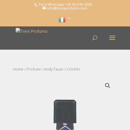
Tel e Whatsapp +39 06 678 4200
info@treviprofumo.com
Home
/
Profumi
/
Andy Tauer
/ L’OUDH