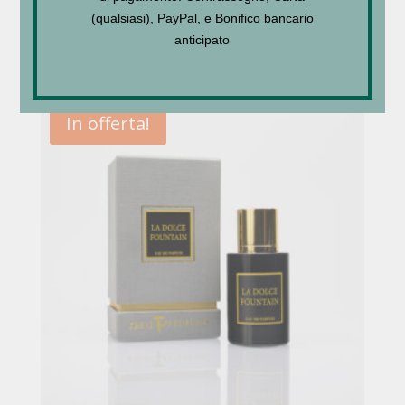
NEED_U
(qualsiasi), PayPal, e Bonifico bancario
anticipato
€
53,00
–
€
110,00
In offerta!