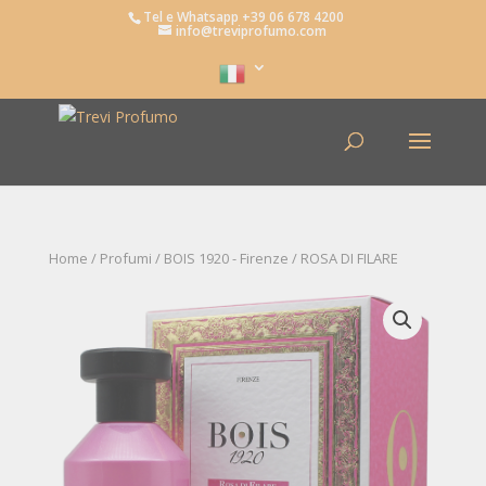
Tel e Whatsapp +39 06 678 4200
info@treviprofumo.com
Home
/
Profumi
/
BOIS 1920 - Firenze
/ ROSA DI FILARE