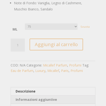
Note di Fondo: Vaniglia, Legno di Cashmere,
Muschio Bianco, Sandalo
Svuota
ML
Secrets
Aggiungi al carrello
of
Love
-
GLAMOUR
COD:
N/A
Categorie:
Micallef Parfum
,
Profumi
Tag:
quantità
Eau de Parfum
,
Luxury
,
Micallef
,
Paris
,
Profumi
Descrizione
Informazioni aggiuntive