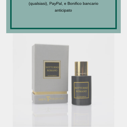
(qualsiasi), PayPal, e Bonifico bancario
€
53,00
–
€
110,00
anticipato