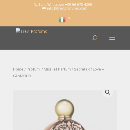
Tel e Whatsapp +39 06 678 4200
info@treviprofumo.com
Home
/
Profumi
/
Micallef Parfum
/ Secrets of Love –
GLAMOUR