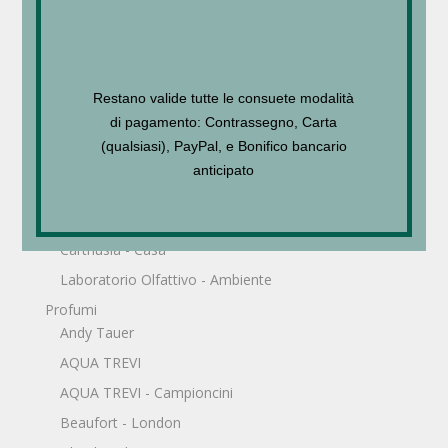
Ortigia - Sicilia
CUTLERY
HOME FRAGRANCE
Restano valide tutte le consuete modalità
Micallef Parfum
di pagamento: Contrassegno, Carta
PERFUME
(qualsiasi), PayPal, e Bonifico bancario
Laboratorio Olfattivo
anticipato
Profumatori Ambiente
AQUA TREVI - CASA
Carthusia - Casa
Laboratorio Olfattivo - Ambiente
Profumi
Andy Tauer
AQUA TREVI
AQUA TREVI - Campioncini
Beaufort - London