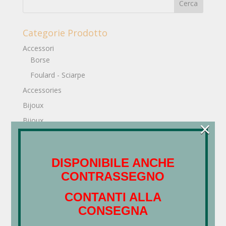
Categorie Prodotto
Accessori
Borse
Foulard - Sciarpe
Accessories
Bijoux
×
Bijoux
Borse
Coltelleria
DISPONIBILE ANCHE
Cosmetic
CONTRASSEGNO
Cosmetica
AMOA - Farmaequipe
CONTANTI ALLA
Carthusia - Body
CONSEGNA
Laboratorio Olfattivo