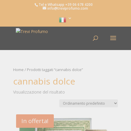
Tel e Whatsapp +39 06 678 4200
info@treviprofumo.com
Home
/ Prodotti taggati “cannabis dolce”
cannabis dolce
Visualizzazione del risultato
In offerta!