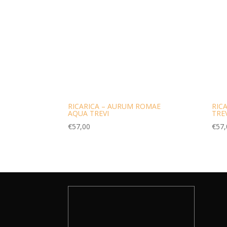
RICARICA – AURUM ROMAE
RIC
AQUA TREVI
TRE
€
57,00
€
57,