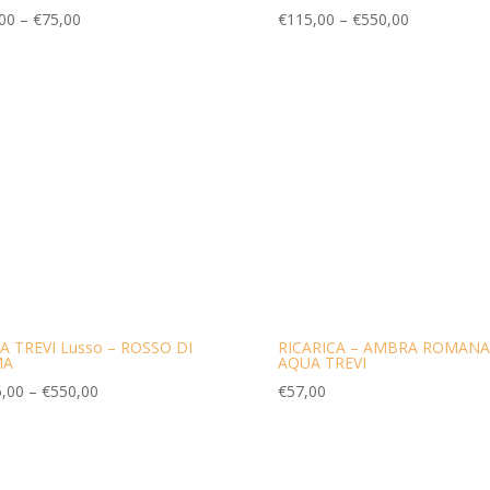
00
–
€
75,00
€
115,00
–
€
550,00
A TREVI Lusso – ROSSO DI
RICARICA – AMBRA ROMANA
MA
AQUA TREVI
,00
–
€
550,00
€
57,00