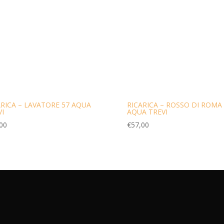
ARICA – LAVATORE 57 AQUA
RICARICA – ROSSO DI ROMA
VI
AQUA TREVI
00
€
57,00