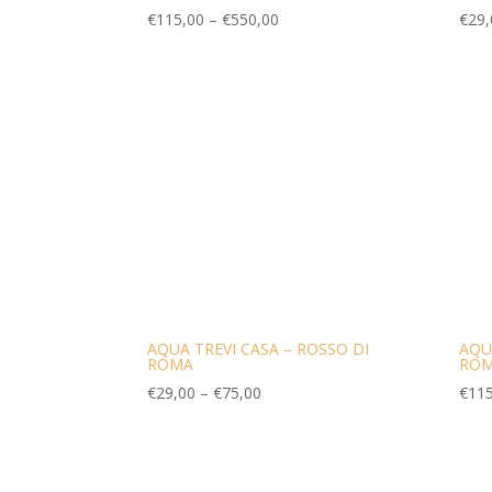
€
115,00
–
€
550,00
€
29,
AQUA TREVI CASA – ROSSO DI
AQU
ROMA
RO
€
29,00
–
€
75,00
€
115