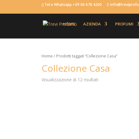
Tel e Whatsapp +39 06 678 4200
info@trevipro
HOME
AZIENDA
PROFUMI
Home
/ Prodotti taggati “Collezione Casa”
Collezione Casa
Visualizzazione di 12 risultati