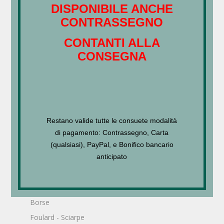
DISPONIBILE ANCHE
JALURONIC FORTE – FILLER
CONTRASSEGNO
€
69,00
CONTANTI ALLA
CONSEGNA
SIERO DI VIPERA – CREMA VISO
€
59,00
Restano valide tutte le consuete modalità
Search
di pagamento: Contrassegno, Carta
(qualsiasi), PayPal, e Bonifico bancario
anticipato
Categorie Prodotto
Accessori
Borse
Foulard - Sciarpe