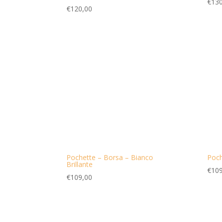
€
130
€
120,00
Pochette – Borsa – Bianco
Poch
Brillante
€
109
€
109,00