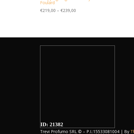
Foulard
€
219,00
–
€
239,00
ID: 21382
Trevi Profumo SRL © – P.I.:15533081004 | By
T