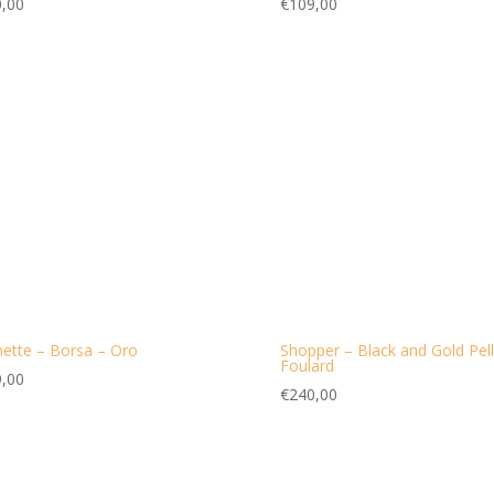
,00
€
109,00
ette – Borsa – Oro
Shopper – Black and Gold Pel
Foulard
,00
€
240,00