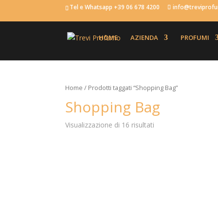
Tel e Whatsapp +39 06 678 4200
info@trevipro
HOME
AZIENDA
PROFUMI
Home
/ Prodotti taggati “Shopping Bag”
Shopping Bag
Visualizzazione di 16 risultati