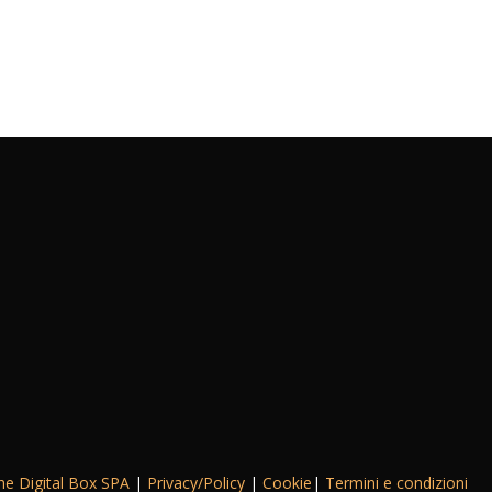
he Digital Box SPA
|
Privacy/Policy
|
Cookie
|
Termini e condizioni