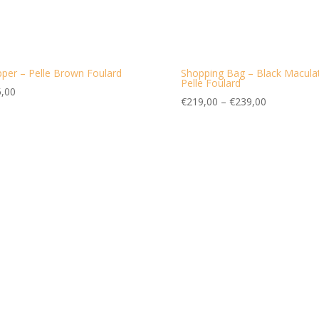
per – Pelle Brown Foulard
Shopping Bag – Black Macula
Pelle Foulard
,00
€
219,00
–
€
239,00