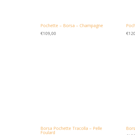
Pochette – Borsa – Champagne
Poch
€
109,00
€
120
Borsa Pochette Tracolla – Pelle
Bors
Foulard