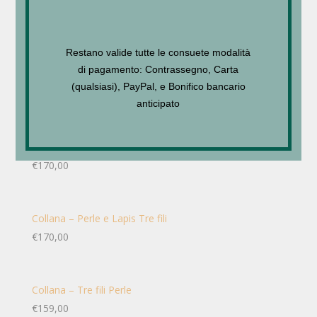
Collana – Perle Corallo
€
169,00
Restano valide tutte le consuete modalità
di pagamento: Contrassegno, Carta
Collana – Perle Corallo chiaro
(qualsiasi), PayPal, e Bonifico bancario
€
169,00
anticipato
Collana – Perle e Lapis Tre fili
€
170,00
Collana – Perle e Lapis Tre fili
€
170,00
Collana – Tre fili Perle
€
159,00