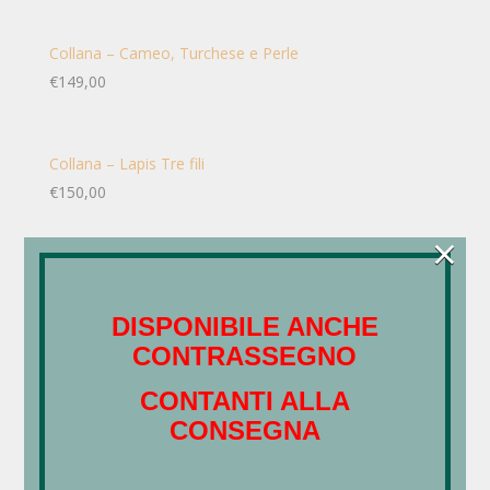
Collana – Cameo, Turchese e Perle
€
149,00
Collana – Lapis Tre fili
€
150,00
×
Collana – Lapis, Cameo
€
145,00
DISPONIBILE ANCHE
CONTRASSEGNO
Collana – Perle Classic
CONTANTI ALLA
€
145,00
CONSEGNA