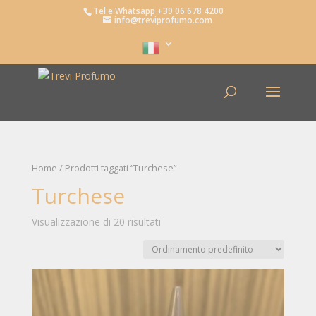
Tel e Whatsapp +39 06 678 4200
info@treviprofumo.com
Home
/ Prodotti taggati “Turchese”
Turchese
Visualizzazione di 20 risultati